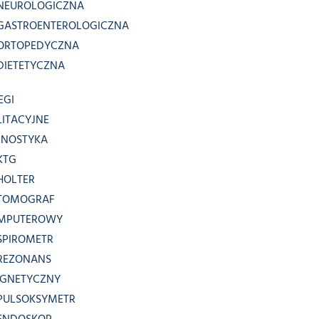
NEUROLOGICZNA
GASTROENTEROLOGICZNA
ORTOPEDYCZNA
DIETETYCZNA
EGI
LITACYJNE
GNOSTYKA
KTG
HOLTER
TOMOGRAF
MPUTEROWY
SPIROMETR
REZONANS
GNETYCZNY
PULSOKSYMETR