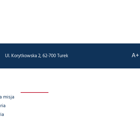
A+
Ul. Korytkowska 2, 62-700 Turek
a misja
ria
ia