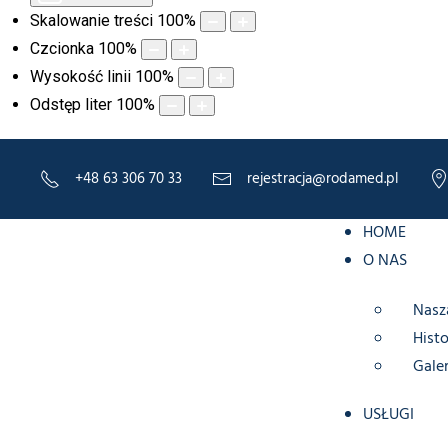
Skalowanie treści
100
%
Czcionka
100
%
Wysokość linii
100
%
Odstęp liter
100
%
+48 63 306 70 33
rejestracja@rodamed.pl
HOME
O NAS
Nasz
Histo
Galer
USŁUGI