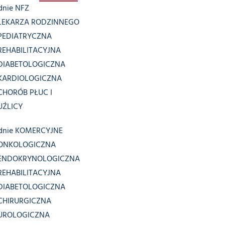
dnie NFZ
LEKARZA RODZINNEGO
PEDIATRYCZNA
REHABILITACYJNA
DIABETOLOGICZNA
KARDIOLOGICZNA
CHORÓB PŁUC I
UŹLICY
dnie KOMERCYJNE
ONKOLOGICZNA
ENDOKRYNOLOGICZNA
REHABILITACYJNA
DIABETOLOGICZNA
CHIRURGICZNA
UROLOGICZNA