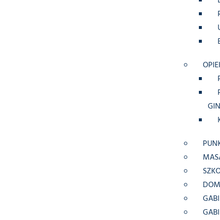
OPIE
GI
PUN
MAS
SZK
DOM
GABI
GAB