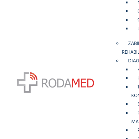
ZABI
REHABI
DIA
KO
MA