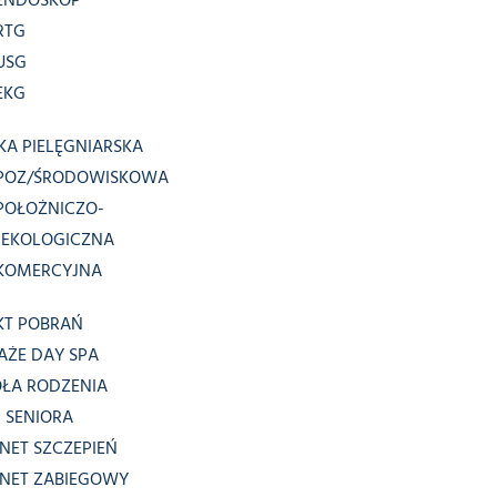
ENDOSKOP
RTG
USG
EKG
KA PIELĘGNIARSKA
POZ/ŚRODOWISKOWA
POŁOŻNICZO-
NEKOLOGICZNA
KOMERCYJNA
KT POBRAŃ
AŻE DAY SPA
OŁA RODZENIA
 SENIORA
NET SZCZEPIEŃ
INET ZABIEGOWY