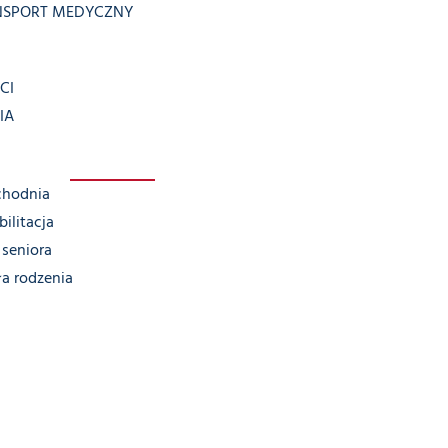
NSPORT MEDYCZNY
CI
IA
chodnia
ilitacja
seniora
ła rodzenia